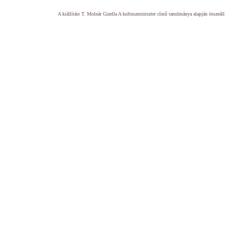
A kiállítást T. Molnár Gizella A kultuszminiszter című tanulmánya alapján összeá